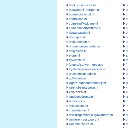
backup-services.nl
b
bouwbedrijf-burgum.nl
b
burenhulpdienst.nl
c
centraleas.nl
c
comeandflywithme.nl
c
comeonandflywithme.nl
c
depassaazje.nl
d
discogear.nl
d
dockumerlan.nl
d
droomhuisgevonden.nl
d
easysleep.nl
e
etune.nl
e
flywithme.nl
f
fotografischvormgever.nl
f
fryslantegenwindparken.nl
g
gezondheidstudio.nl
g
golf-hotels.nl
h
jagers-aannemersbedrijf.nl
j
joriensbeautysalon.nl
k
knip-enzo.nl
k
landgoeddrente.nl
l
liefdevoor.nl
m
miobalance.nl
m
myobalance.nl
n
opleidingenvoorjeugdwerkers.nl
o
parkeren-oostpoort.nl
p
pluschauffeurs.nl
p