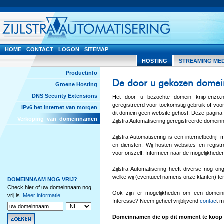
HOME
CONTACT
LOGON
SITEMAP
HOSTING
STREAMING ME
Productinfo
De door u gekozen domei
Groene Hosting
DNS Security Extensions
Het door u bezochte domein knip-enzo.
geregistreerd voor toekomstig gebruik of vo
IPv6 het internet van morgen
dit domein geen website gehost. Deze pagina 
Verkoping van domeinnamen
Zijlstra Automatisering geregistreerde domei
Zijlstra Automatisering is een internetbedrij
en diensten. Wij hosten websites en regis
voor onszelf. Informeer naar de mogelijkhede
Zijlstra Automatisering heeft diverse nog o
welke wij (eventueel namens onze klanten) t
DOMEINNAAM NOG VRIJ?
Check hier of uw domeinnaam nog
Ook zijn er mogelijkheden om een domein
vrij is.
Meer informatie...
Interesse? Neem geheel vrijblijvend
contac
t m
Domeinnamen die op dit moment te koop 